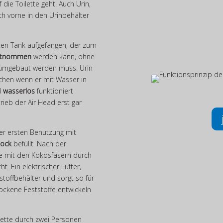
die Toilette geht. Auch Urin,
ach vorne in den Urinbehälter
hten Tank aufgefangen, der zum
entnommen
werden kann, ohne
r umgebaut werden muss. Urin
chen wenn er mit Wasser in
d
wasserlos
funktioniert
ieb der Air Head erst gar
der ersten Benutzung mit
lock
befüllt. Nach der
e mit den Kokosfasern durch
. Ein elektrischer Lüfter,
toffbehälter und sorgt so für
rockene Feststoffe entwickeln
lette durch zwei Personen