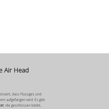
AIR HEAD MARINE
Sehr kompakt. Hohes
Fassungsvermögen. Geruchsfrei.
ie Air Head
struiert, dass Flüssiges und
ern aufgefangen wird. Es gibt
ter
, die geschlossen bleibt,