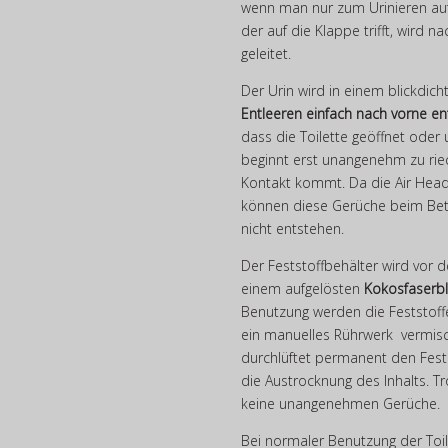
wenn man nur zum Urinieren auf 
der auf die Klappe trifft, wird n
geleitet.
Der Urin wird in einem blickdic
Entleeren einfach nach vorne 
dass die Toilette geöffnet ode
beginnt erst unangenehm zu rie
Kontakt kommt. Da die Air Hea
können diese Gerüche beim Betr
nicht entstehen.
Der Feststoffbehälter wird vor 
einem aufgelösten
Kokosfaserb
Benutzung werden die Feststoff
ein manuelles Rührwerk vermischt
durchlüftet permanent den Fests
die Austrocknung des Inhalts. T
keine unangenehmen Gerüche.
Bei normaler Benutzung der Toi