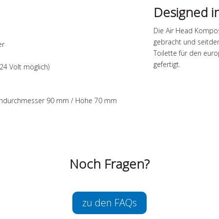
Designed i
Die Air Head Kompos
gebracht und seitdem
er
Toilette für den eur
gefertigt.
24 Volt möglich)
nendurchmesser 90 mm / Höhe 70 mm
Noch Fragen?
zu den FAQs