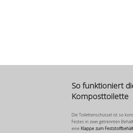
AIR HEAD STANDARD
Hervorragender Sitzkomfort. Hohes
Fassungsvermögen. Geruchsfrei.
So funktioniert d
Komposttoilette
Die Toilettenschüssel ist so kon
Festes in zwei getrennten Behält
eine
Klappe zum Feststoffbehäl