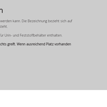
h
t werden kann. Die Bezeichnung bezieht sich auf
steht.
für Urin- und Feststoffbehälter enthalten.
echts greift. Wenn ausreichend Platz vorhanden