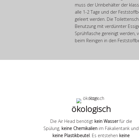
muss der Urinbehälter der klassi
alle 1-2 Tage und der Feststoffb
geleert werden. Die Toilettensc
Benutzung mit verdünnter Essige
Sprühflasche gereinigt werden, 
beim Reinigen in den Feststoffbe
ökologisch
Die Air Head benötigt
kein Wasser
für die
Spülung,
keine Chemikalien
im Fäkalientank und
keine Plastikbeutel
. Es entstehen
keine