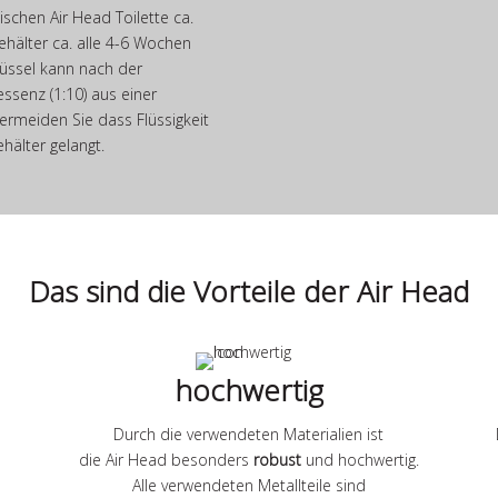
schen Air Head Toilette ca.
ehälter ca. alle 4-6 Wochen
hüssel kann nach der
ssenz (1:10) aus einer
vermeiden Sie dass Flüssigkeit
hälter gelangt.
Das sind die Vorteile der Air Head
hochwertig
Durch die verwendeten Materialien ist
die Air Head besonders
robust
und hochwertig.
Alle verwendeten Metallteile sind