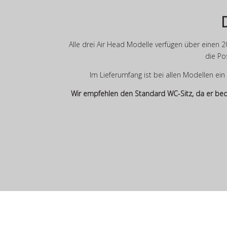
Alle drei Air Head Modelle verfügen über einen 2
die Po
Im Lieferumfang ist bei allen Modellen ein
Wir empfehlen den Standard WC-Sitz, da er bequ