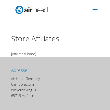
Store Affiliates
[AffiliatesHome]
Adresse
Air Head Germany
Campofactum
Wickerer Weg 26
65719 Hofheim