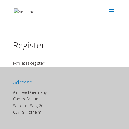
Register
[AffiliatesRegister]
Adresse
Air Head Germany
Campofactum
Wickerer Weg 26
65719 Hofheim